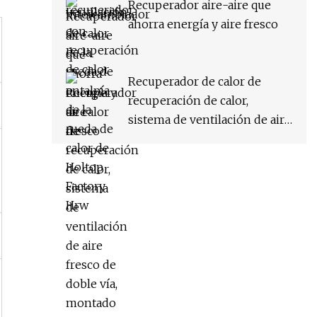
de Holtop Factory Hrw
Recuperador aire-aire que
ahorra energía y aire fresco
Recuperador de calor de
recuperación de calor,
sistema de ventilación de aire
fresco de doble vía, montado
en el techo, proyecto escolar