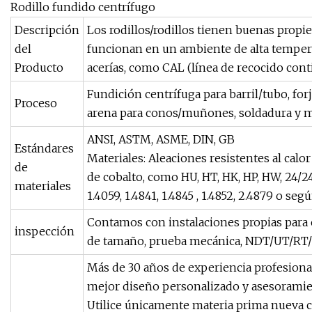
Rodillo fundido centrífugo
Descripción
Los rodillos/rodillos tienen buenas propied
del
funcionan en un ambiente de alta temperat
Producto
acerías, como CAL (línea de recocido cont
Fundición centrífuga para barril/tubo, fo
Proceso
arena para conos/muñones, soldadura y me
ANSI, ASTM, ASME, DIN, GB
Estándares
Materiales: Aleaciones resistentes al calo
de
de cobalto, como HU, HT, HK, HP, HW, 24/24N
materiales
1.4059, 1.4841, 1.4845 , 1.4852, 2.4879 o seg
Contamos con instalaciones propias para
inspección
de tamaño, prueba mecánica, NDT/UT/R
Más de 30 años de experiencia profesiona
mejor diseño personalizado y asesoramie
Utilice únicamente materia prima nueva c