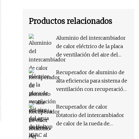
Productos relacionados
Aluminio del intercambiador
de calor eléctrico de la placa
de ventilación del aire del
agua de Holtop HVAC al
recuperador
Recuperador de aluminio de
alta eficiencia para sistema de
ventilación con recuperación
de calor
Recuperador de calor
rotatorio del intercambiador
de calor de la rueda de
entalpía de la rueda de calor