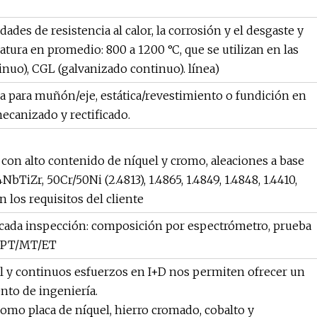
ades de resistencia al calor, la corrosión y el desgaste y
ura en promedio: 800 a 1200 °C, que se utilizan en las
inuo), CGL (galvanizado continuo). línea)
rja para muñón/eje, estática/revestimiento o fundición en
canizado y rectificado.
r con alto contenido de níquel y cromo, aleaciones a base
bTiZr, 50Cr/50Ni (2.4813), 1.4865, 1.4849, 1.4848, 1.4410,
ún los requisitos del cliente
 cada inspección: composición por espectrómetro, prueba
T/PT/MT/ET
l y continuos esfuerzos en I+D nos permiten ofrecer un
nto de ingeniería.
omo placa de níquel, hierro cromado, cobalto y