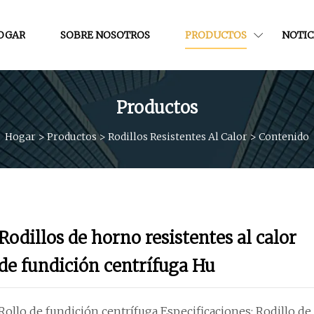
OGAR
SOBRE NOSOTROS
PRODUCTOS
NOTIC
Productos
Hogar
>
Productos
>
Rodillos Resistentes Al Calor
>
Contenido
Rodillos de horno resistentes al calor
de fundición centrífuga Hu
Rollo de fundición centrífuga Especificaciones: Rodillo de