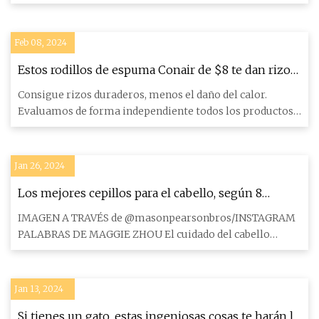
en parque
Feb 08, 2024
Estos rodillos de espuma Conair de $8 te dan rizos
duraderos
Consigue rizos duraderos, menos el daño del calor.
Evaluamos de forma independiente todos los productos y
servicios re
Jan 26, 2024
Los mejores cepillos para el cabello, según 8
peluqueros australianos
IMAGEN A TRAVÉS de @masonpearsonbros/INSTAGRAM
PALABRAS DE MAGGIE ZHOU El cuidado del cabello
comienza aquí. La otra s
Jan 13, 2024
Si tienes un gato, estas ingeniosas cosas te harán la