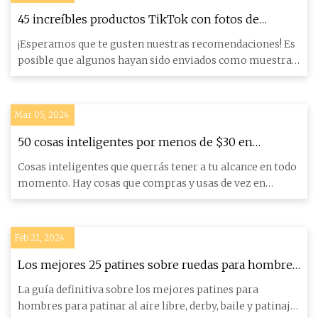
45 increíbles productos TikTok con fotos de
reseñas para demostrarlo
¡Esperamos que te gusten nuestras recomendaciones! Es
posible que algunos hayan sido enviados como muestras,
pero todo
Mar 05, 2024
50 cosas inteligentes por menos de $30 en
Amazon que terminarás usando al menos dos
Cosas inteligentes que querrás tener a tu alcance en todo
veces al día
momento. Hay cosas que compras y usas de vez en
cuando (un t
Feb 21, 2024
Los mejores 25 patines sobre ruedas para hombre
de 2023
La guía definitiva sobre los mejores patines para
hombres para patinar al aire libre, derby, baile y patinaje