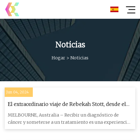
Noticias
Hogar
>
Noticias
Jun 04, 2024
El extraordinario viaje de Rebekah Stott, desde el
diagnóstico de cáncer hasta la Copa del Mundo
MELBOURNE, Australia – Recibir un diagnóstico de
cáncer y someterse a un tratamiento es una experiencia
que cambia la v