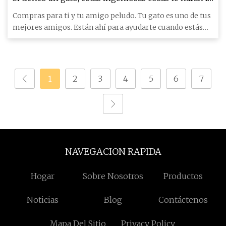
vida más fácil
Compras para ti y tu amigo peludo. Tu gato es uno de tus
mejores amigos. Están ahí para ayudarte cuando estás
triste,
1
2
3
4
5
6
7
NAVEGACION RAPIDA
Hogar
Sobre Nosotros
Productos
Noticias
Blog
Contáctenos
Mapa Del Sitio
Privacy Policy