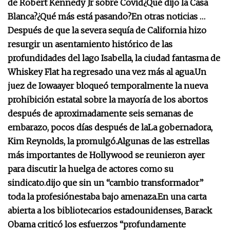
de Robert Kennedy Jr sobre Covid
¿Qué dijo la Casa
Blanca?
¿Qué más está pasando?
En otras noticias …
Después de que la severa sequía de California hizo
resurgir un asentamiento histórico de las
profundidades del lago Isabella, la ciudad fantasma de
Whiskey Flat ha regresado una vez más al agua.
Un
juez de Iowa
ayer bloqueó temporalmente la nueva
prohibición estatal sobre la mayoría de los abortos
después de aproximadamente seis semanas de
embarazo, pocos días después de la
La gobernadora,
Kim Reynolds, la promulgó.
Algunas de las estrellas
más importantes de Hollywood se reunieron ayer
para discutir la huelga de actores como su
sindicato.
dijo que sin un “cambio transformador”
toda la profesión
estaba bajo amenaza.
En una carta
abierta a los bibliotecarios estadounidenses, Barack
Obama criticó los esfuerzos “profundamente