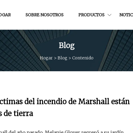
OGAR
SOBRE NOSOTROS
PRODUCTOS
NOTIC
Blog
Hogar
>
Blog
>
Contenido
víctimas del incendio de Marshall están
 de tierra
ll del año pasado, Melanie Glover regresó a su jardín