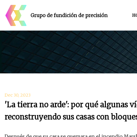
Grupo de fundición de precisión
H
Dec 30, 2023
'La tierra no arde': por qué algunas 
reconstruyendo sus casas con bloques
Después de que su casa se quemara en el incendio Marsha